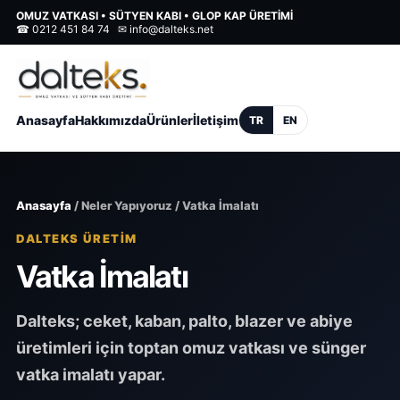
OMUZ VATKASI • SÜTYEN KABI • GLOP KAP ÜRETİMİ
☎
0212 451 84 74
✉
info@dalteks.net
Anasayfa
Hakkımızda
Ürünler
İletişim
TR
EN
Anasayfa
/ Neler Yapıyoruz / Vatka İmalatı
DALTEKS ÜRETİM
Vatka İmalatı
Dalteks; ceket, kaban, palto, blazer ve abiye
üretimleri için toptan omuz vatkası ve sünger
vatka imalatı yapar.